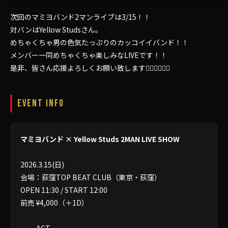
次回のマミヨバンド2マンライブは3/15！！
対バンはYellow Studsさん。
めちゃくちゃ男の色気たっぷりのカッコイイバンド！！
メンバー一同めちゃくちゃ楽しみなLIVEです！！
是非、皆さん応援よろしくお願い致します🙇‍♂️🙇‍♂️🙇‍♂️
EVENT INFO
マミヨバンド × Yellow Studs 2MAN LIVE SHOW
2026.3.15(日)
会場：荻窪TOP BEAT CLUB（東京・荻窪）
OPEN 11:30 / START 12:00
前売 ¥4,000（＋1D）
── ACT ──